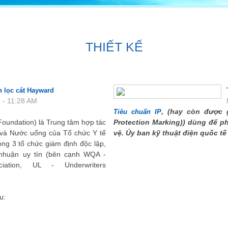
THIẾT KẾ
DỰ ÁN
TIN TỨC
THIẾT KẾ
 lọc cát Hayward
 - 11:28 AM
, (hay còn được g
Tiêu chuẩn IP
Foundation) là Trung tâm hợp tác
Protection Marking)) dùng để p
và Nước uống của Tổ chức Y tế
vệ. Ủy ban kỹ thuật điện quốc tế
ong 3 tổ chức giám định độc lập,
i nhuận uy tín (bên cạnh WQA -
ciation, UL - Underwriters
u: