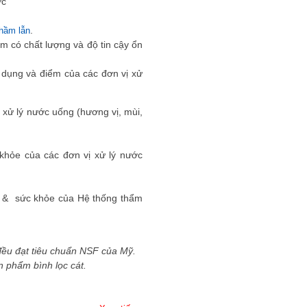
ớc
.
nhầm lẫn
m có chất lượng và độ tin cậy ổn
 dụng và điểm của các đơn vị xử
xử lý nước uống (hương vị, mùi,
khỏe của các đơn vị xử lý nước
m
àn & sức khỏe của Hệ thống thẩm
ều đạt tiêu chuẩn NSF của Mỹ.
àn phẩm bình lọc cát.