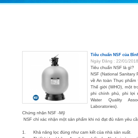
TRANG CHỦ
GIỚI THIỆU
SẢN PHẨM
Tiêu chuẩn NSF của Bình
Ngày Đăng : 22/01/2018
Tiêu chuẩn NSF là gì?
NSF (National Sanitary 
về An toàn Thực phẩm 
Thế giới (WHO), một tr
phi chính phủ, phi lợ
Water Quality Asso
Laboratories).
Chứng nhận NSF -Mỹ
NSF chỉ xác nhận một sản phẩm khi nó đạt đủ năm yêu cầ
1. Khả năng lọc đúng như cam kết của nhà sản xuất.