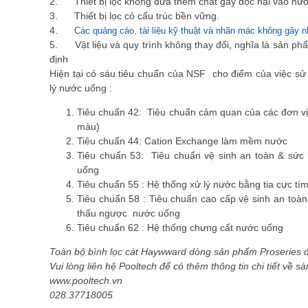
2. Thiết bị lọc không đưa thêm chất gây độc hại vào nư
3. Thiết bị lọc có cấu trúc bền vững.
4.
Các quảng cáo, tài liệu kỹ thuật và nhãn mác không gây 
5. Vật liệu và quy trình không thay đổi, nghĩa là sản phẩ
định
Hiện tại có sáu tiêu chuẩn của NSF cho điểm của việc sử
lý nước uống :
Tiêu chuẩn 42: Tiêu chuẩn cảm quan của các đơn vị 
màu)
Tiêu chuẩn 44: Cation Exchange làm mềm nước
Tiêu chuẩn 53: Tiêu chuẩn vệ sinh an toàn & sức 
uống
Tiêu chuẩn 55 : Hệ thống xử lý nước bằng tia cực tí
Tiêu chuẩn 58 : Tiêu chuẩn cao cấp vệ sinh an to
thấu ngược nước uống
Tiêu chuẩn 62 : Hệ thống chưng cất nước uống
Toàn bộ bình lọc cát Haywward dòng sản phẩm Proseries đ
Vui lòng liên hệ Pooltech để có thêm thông tin chi tiết về s
www.pooltech.vn
028.37718005