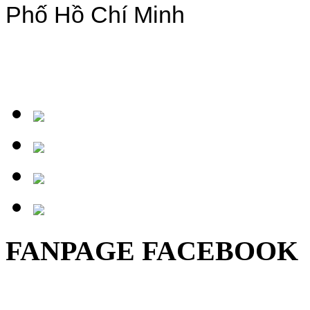
Phố Hồ Chí Minh
Tel :
(028) 3771 8005
- Fax 
FANPAGE FACEBOOK