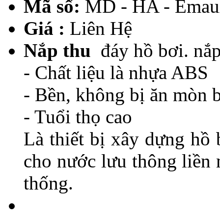
Mã số:
MD - HA - Emau
Giá :
Liên Hệ
Nắp thu
đáy hồ bơi. nắp
- Chất liệu là nhựa ABS
- Bền, không bị ăn mòn b
- Tuổi thọ cao
Là thiết bị xây dựng hồ
cho nước lưu thông liền 
thống.