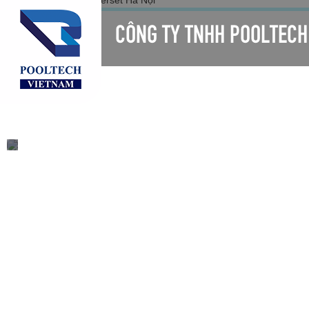
CÔNG TY TNHH POOLTECH
TRANG CHỦ
GIỚI THIỆU
SẢN PHẨM
LIÊN HỆ