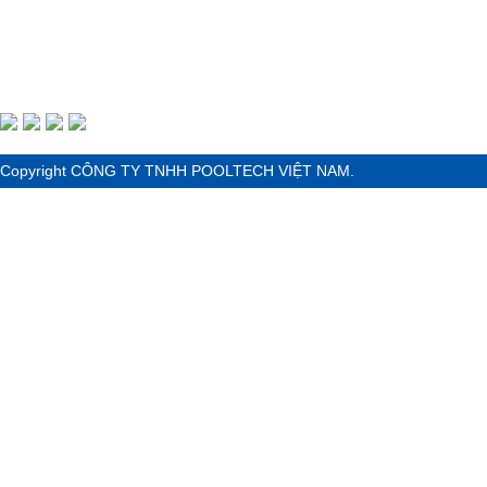
Phố Hồ Chí Minh
Tel :
(028) 3771 8005
- Fax :
(028) 3771 8005
Copyright CÔNG TY TNHH POOLTECH VIỆT NAM.