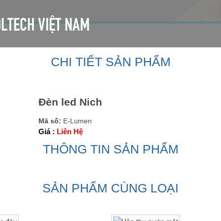
LTECH VIỆT NAM
THIẾT KẾ
DỰ ÁN
TIN TỨC
CHI TIẾT SẢN PHẨM
Đèn led Nich
Mã số:
E-Lumen
Giá :
Liên Hệ
THÔNG TIN SẢN PHẨM
SẢN PHẨM CÙNG LOẠI
Thu nước đáy
Hộp thu nước mặt