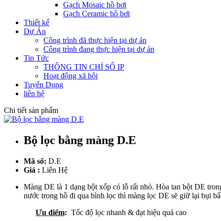
Gạch Mosaic hồ bơi
Gạch Ceramic hồ bơi
Thiết kế
Dự Án
Công trình đã thực hiện tại dự án
Công trình đang thực hiện tại dự án
Tin Tức
THÔNG TIN CHỈ SỐ IP
Hoạt động xã hội
Tuyển Dụng
liên hệ
Chi tiết sản phẩm
Bộ lọc bằng màng D.E
Mã số:
D.E
Giá :
Liên Hệ
Màng DE là 1 dạng bột xốp có lỗ rất nhỏ. Hòa tan bột DE tro
nước trong hồ đi qua bình lọc thì màng lọc DE sẽ giữ lại bụi 
Ưu điểm
:
Tốc độ lọc nhanh & đạt hiệu quả cao