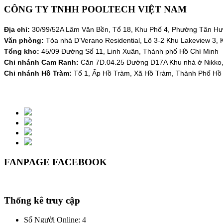
CÔNG TY TNHH POOLTECH VIỆT NAM
Địa chỉ:
30/99/52A Lâm Văn Bền, Tổ 18, Khu Phố 4, Phường Tân Hư
Văn phòng:
Tòa nhà D’Verano Residential, Lô 3-2 Khu Lakeview 3,
Tổng kho:
45/09 Đường Số 11, Linh Xuân, Thành phố Hồ Chí Minh
Chi nhánh Cam Ranh:
Căn 7D.04.25 Đường D17A Khu nhà ở Nikko,
Chi nhánh Hồ Tràm:
Tổ 1, Ấp Hồ Tràm, Xã Hồ Tràm, Thành Phố Hồ
Tel :
(028) 3771 8005
- Fax :
(028) 3771 8005
FANPAGE FACEBOOK
Thống kê truy cập
Số Người Online: 4