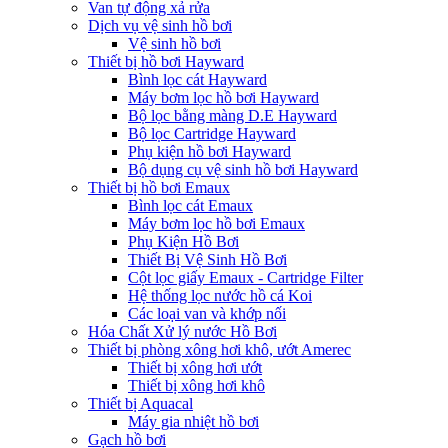
Van tự động xả rửa
Dịch vụ vệ sinh hồ bơi
Vệ sinh hồ bơi
Thiết bị hồ bơi Hayward
Bình lọc cát Hayward
Máy bơm lọc hồ bơi Hayward
Bộ lọc bằng màng D.E Hayward
Bộ lọc Cartridge Hayward
Phụ kiện hồ bơi Hayward
Bộ dụng cụ vệ sinh hồ bơi Hayward
Thiết bị hồ bơi Emaux
Bình lọc cát Emaux
Máy bơm lọc hồ bơi Emaux
Phụ Kiện Hồ Bơi
Thiết Bị Vệ Sinh Hồ Bơi
Cột lọc giấy Emaux - Cartridge Filter
Hệ thống lọc nước hồ cá Koi
Các loại van và khớp nối
Hóa Chất Xử lý nước Hồ Bơi
Thiết bị phòng xông hơi khô, ướt Amerec
Thiết bị xông hơi ướt
Thiết bị xông hơi khô
Thiết bị Aquacal
Máy gia nhiệt hồ bơi
Gạch hồ bơi