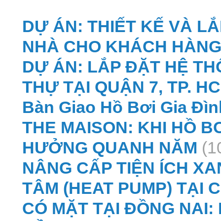
DỰ ÁN: THIẾT KẾ VÀ L
NHÀ CHO KHÁCH HÀNG
DỰ ÁN: LẮP ĐẶT HỆ T
THỰ TẠI QUẬN 7, TP. H
Bàn Giao Hồ Bơi Gia Đìn
THE MAISON: KHI HỒ BƠ
HƯỞNG QUANH NĂM
(1
NÂNG CẤP TIỆN ÍCH X
TÂM (HEAT PUMP) TẠI 
CÓ MẶT TẠI ĐỒNG NAI: