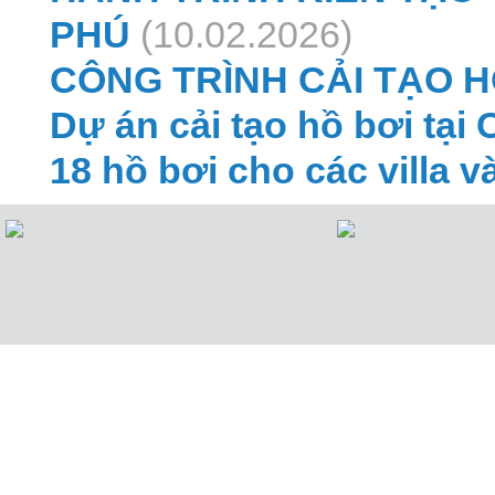
PHÚ
(10.02.2026)
CÔNG TRÌNH CẢI TẠO H
Dự án cải tạo hồ bơi tại 
18 hồ bơi cho các villa v
CÔNG TY TNHH POOLTECH VIỆT
NAM
Địa chỉ:
30/99/52A Lâm Văn Bền, Tổ 18, Khu Ph
Tân Hưng, Thành phố Hồ Chí Minh