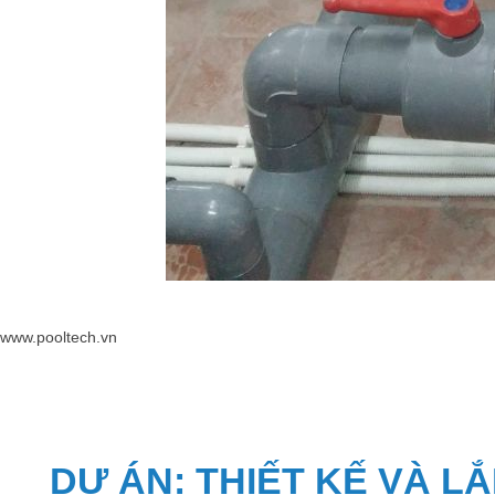
www.pooltech.vn
DỰ ÁN: THIẾT KẾ VÀ L