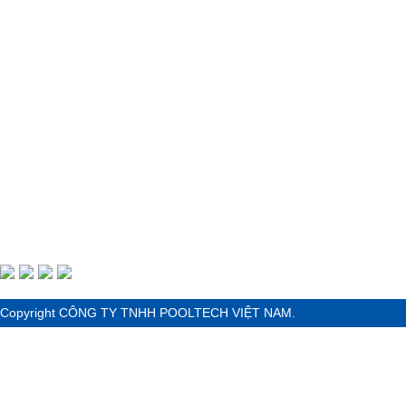
Văn phòng:
Tòa nhà D’Verano Residential, Lô 3-
Lakeview 3, KĐTM Thủ Thiêm, P.An Khánh, Tp. H
Tổng kho:
45/09 Đường Số 11, Linh Xuân, Thành
Minh
Chi nhánh Cam Ranh:
Căn 7D.04.25 Đường D17
Nikko, Phân khu ParaSol,
Phường Cam Nghĩa, T
tỉnh Khánh Hòa
Chi nhánh Hồ Tràm:
Tổ 1, Ấp Hồ Tràm, Xã Hồ T
Phố Hồ Chí Minh
Tel :
(028) 3771 8005
- Fax :
(028) 3771 8005
Copyright CÔNG TY TNHH POOLTECH VIỆT NAM.