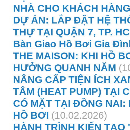
NHÀ CHO KHÁCH HÀNG
DỰ ÁN: LẮP ĐẶT HỆ T
THỰ TẠI QUẬN 7, TP. H
Bàn Giao Hồ Bơi Gia Đìn
THE MAISON: KHI HỒ BƠ
HƯỞNG QUANH NĂM
(1
NÂNG CẤP TIỆN ÍCH X
TÂM (HEAT PUMP) TẠI 
CÓ MẶT TẠI ĐỒNG NAI:
HỒ BƠI
(10.02.2026)
HÀNH TRÌNH KIẾN TẠO 