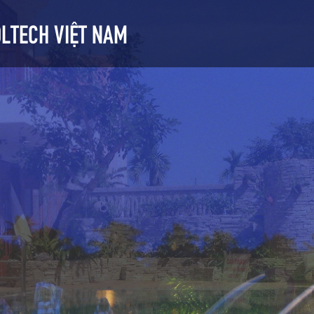
LTECH VIỆT NAM