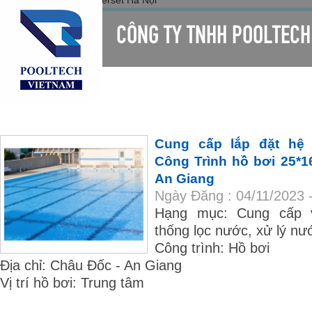
CÔNG TY TNHH POOLTECH
TRANG CHỦ
GIỚI THIỆU
SẢN PHẨM
LIÊN HỆ
Cung cấp lắp đặt hệ
Công Trình hồ bơi 25*
An Giang
Ngày Đăng : 04/11/2023 
Hạng mục: Cung cấp va
thống lọc nước, xử lý nư
Công trình: Hồ bơi
Địa chỉ: Châu Đốc - An Giang
Vị trí hồ bơi: Trung tâm